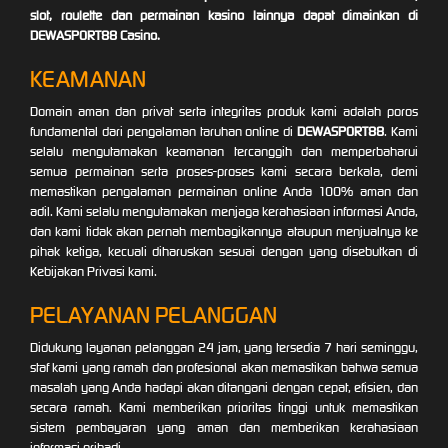
slot, roulette dan permainan kasino lainnya dapat dimainkan di
DEWASPORT88
Casino.
KEAMANAN
Domain aman dan privat serta integritas produk kami adalah poros
fundamental dari pengalaman taruhan online di
DEWASPORT88
. Kami
selalu mengutamakan keamanan tercanggih dan memperbaharui
semua permainan serta proses-proses kami secara berkala, demi
memastikan pengalaman permainan online Anda 100% aman dan
adil. Kami selalu mengutamakan menjaga kerahasiaan informasi Anda,
dan kami tidak akan pernah membagikannya ataupun menjualnya ke
pihak ketiga, kecuali diharuskan sesuai dengan yang disebutkan di
Kebijakan Privasi kami.
PELAYANAN PELANGGAN
Didukung layanan pelanggan 24 jam, yang tersedia 7 hari seminggu,
staf kami yang ramah dan profesional akan memastikan bahwa semua
masalah yang Anda hadapi akan ditangani dengan cepat, efisien, dan
secara ramah. Kami memberikan prioritas tinggi untuk memastikan
sistem pembayaran yang aman dan memberikan kerahasiaan
informasi pribadi.