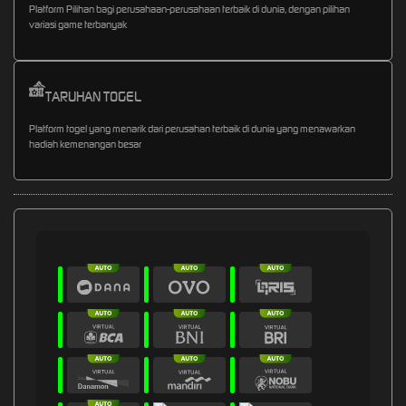
Platform Pilihan bagi perusahaan-perusahaan terbaik di dunia, dengan pilihan
variasi game terbanyak
TARUHAN TOGEL
Platform togel yang menarik dari perusahan terbaik di dunia yang menawarkan
hadiah kemenangan besar