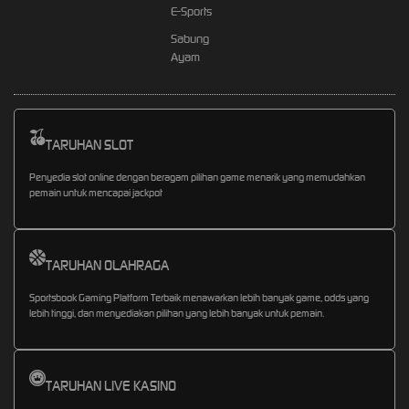
E-Sports
Sabung
Ayam
TARUHAN SLOT
Penyedia slot online dengan beragam pilihan game menarik yang memudahkan
pemain untuk mencapai jackpot
TARUHAN OLAHRAGA
Sportsbook Gaming Platform Terbaik menawarkan lebih banyak game, odds yang
lebih tinggi, dan menyediakan pilihan yang lebih banyak untuk pemain.
TARUHAN LIVE KASINO