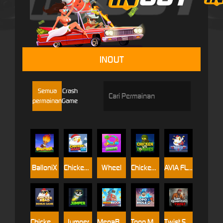
INOUT
Semua
Crash
permainan
Game
BalloniX
Chicken Road Ice
Wheel
Chicken vs Zombies
AVIA FLY 2
Chicken Road Bonus
Jumper
MegaBlock
Topo Mole
Twist San Quentin