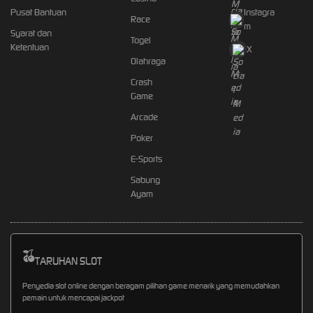
Pusat Bantuan
Instagra
Race
m
Syarat dan
Togel
Ketentuan
X
Olahraga
Crash
Game
Arcade
Poker
E-Sports
Sabung
Ayam
TARUHAN SLOT
Penyedia slot online dengan beragam pilihan game menarik yang memudahkan
pemain untuk mencapai jackpot