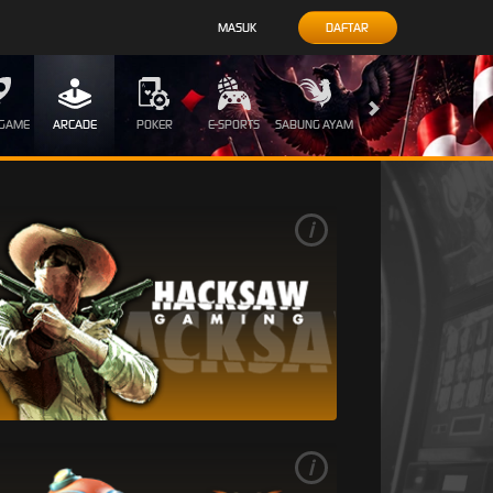
MASUK
DAFTAR
 GAME
ARCADE
POKER
E-SPORTS
SABUNG AYAM
PROMOSI
i
i