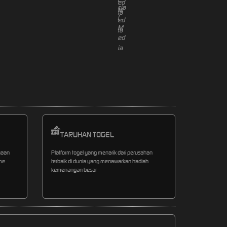
TARUHAN TOGEL
haan
Platform togel yang menarik dari perusahan
ame
terbaik di dunia yang menawarkan hadiah
kemenangan besar