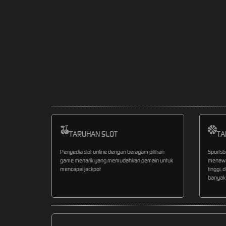
TARUHAN SLOT
TA
Penyedia slot online dengan beragam pilihan
Sportsb
game menarik yang memudahkan pemain untuk
menawar
mencapai jackpot
tinggi,
banyak 