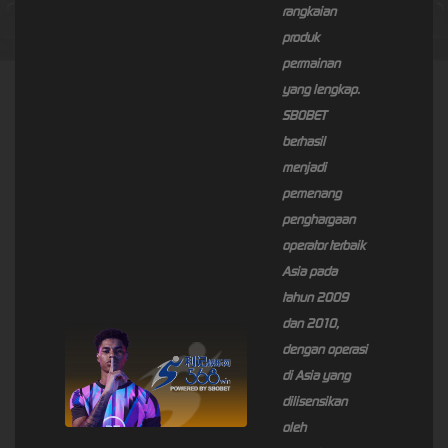
rangkaian
produk
permainan
yang lengkap.
SBOBET
berhasil
menjadi
pemenang
penghargaan
operator terbaik
Asia pada
tahun 2009
dan 2010,
dengan operasi
di Asia yang
dilisensikan
oleh