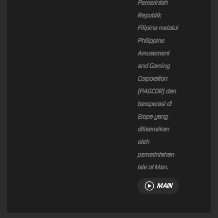
Pemerintah
Republik
Filipina melalui
Philippine
Amusement
and Gaming
Corporation
(PAGCOR) dan
beroperasi di
Eropa yang
dilisensikan
oleh
pemerintahan
Isle of Man.
MAIN