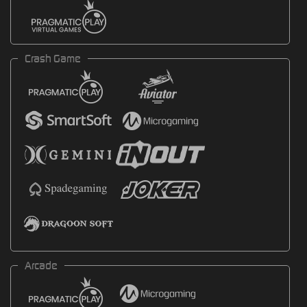
Crash Game
Arcade