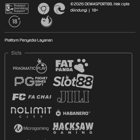
©2026 DEWASPORT88. Hak cipta
dilindungi | 18+
Platform Penyedia Layanan
Slots