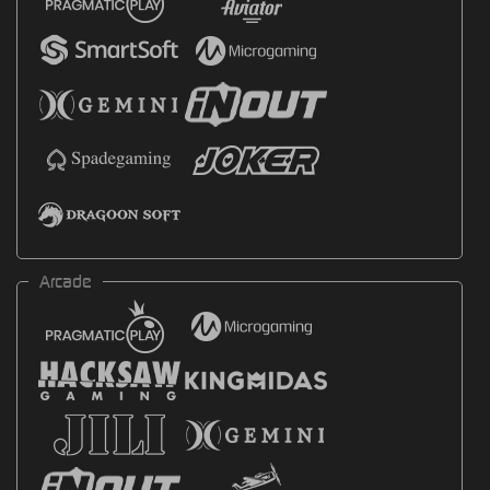
Arcade