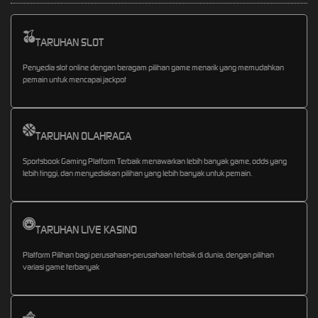
TARUHAN SLOT
Penyedia slot online dengan beragam pilihan game menarik yang memudahkan
pemain untuk mencapai jackpot
TARUHAN OLAHRAGA
Sportsbook Gaming Platform Terbaik menawarkan lebih banyak game, odds yang
lebih tinggi, dan menyediakan pilihan yang lebih banyak untuk pemain.
TARUHAN LIVE KASINO
Platform Pilihan bagi perusahaan-perusahaan terbaik di dunia, dengan pilihan
variasi game terbanyak