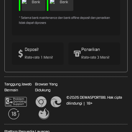
* Selama bank maintenance dan bank offline deposit dan penarikan
tidak dapat diproses
Deposit
Penarikan
Rata-rata 1 Menit
Rata-rata 3 Menit
Tanggung Jawab
Browser Yang
Bermain
Didukung
©2026 DEWASPORT88. Hak cipta
dilindungi | 18+
Platform Penyedia Layanan