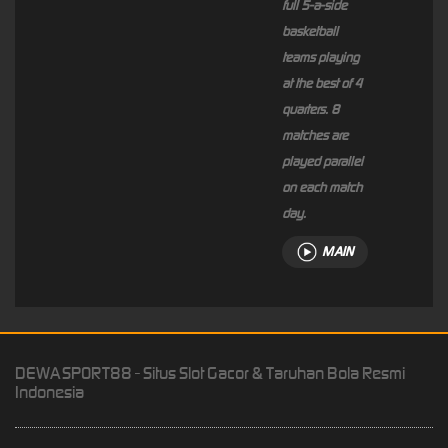
full 5-a-side
basketball
teams playing
at the best of 4
quarters. 8
matches are
played parallel
on each match
day.
MAIN
DEWASPORT88 - Situs Slot Gacor & Taruhan Bola Resmi
Indonesia