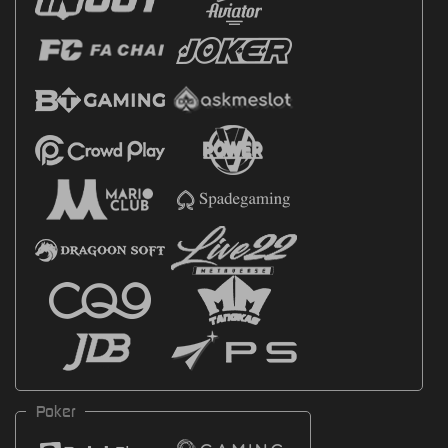
Poker